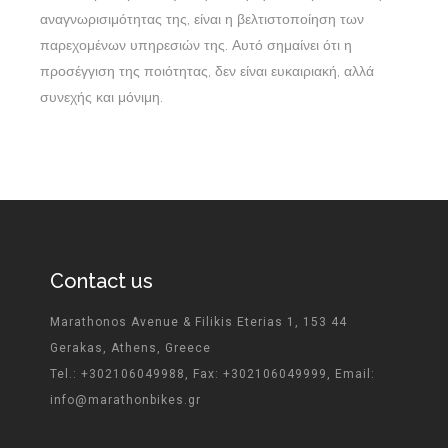
αναγνωρισιμότητας της, είναι η βελτιστοποίηση των
παρεχομένων υπηρεσιών της. Αυτό σημαίνει ότι η
προσέγγιση της ποιότητας, δεν είναι ευκαιριακή, αλλά
συνεχής και μόνιμη.
Contact us
Marathonos Avenue & Filikis Eterias 1, 153 44
Gerakas, Athens, Greece
Tel.: +302106049988, Fax: +302106049999, Email:
info@marathonbikes.gr